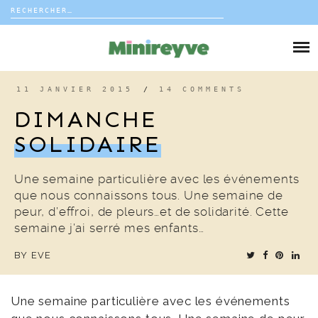
Rechercher :
Skip
to
DIY
content
VIE DE FAMILLE
11 JANVIER 2015
/
14 COMMENTS
DIMANCHE
DÉCO
SOLIDAIRE
VOYAGE
Une semaine particulière avec les événements
que nous connaissons tous. Une semaine de
COUP DE COEUR
peur, d’effroi, de pleurs…et de solidarité. Cette
semaine j’ai serré mes enfants…
EDITORIAL
BY
EVE
Une semaine particulière avec les événements