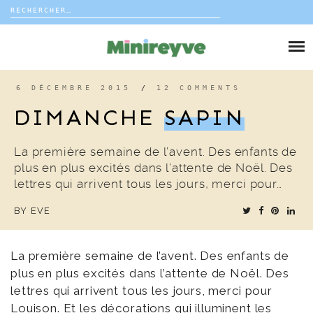
Rechercher :
Skip
to
DIY
content
VIE DE FAMILLE
6 DÉCEMBRE 2015
/
12 COMMENTS
DIMANCHE
SAPIN
DÉCO
La première semaine de l’avent. Des enfants de
VOYAGE
plus en plus excités dans l’attente de Noël. Des
lettres qui arrivent tous les jours, merci pour…
COUP DE COEUR
BY
EVE
EDITORIAL
La première semaine de l’avent. Des enfants de
plus en plus excités dans l’attente de Noël. Des
lettres qui arrivent tous les jours, merci pour
Louison. Et les décorations qui illuminent les