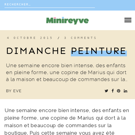
Rechercher :
Skip
to
DIY
content
VIE DE FAMILLE
4 OCTOBRE 2015
/
3 COMMENTS
DIMANCHE
PEINTURE
DÉCO
Une semaine encore bien intense, des enfants
VOYAGE
en pleine forme, une copine de Marius qui dort
à la maison et beaucoup de commandes sur la…
COUP DE COEUR
BY
EVE
EDITORIAL
Une semaine encore bien intense, des enfants en
pleine forme, une copine de Marius qui dort à la
maison et beaucoup de commandes sur la
boutique. Puis cette semaine vous avez été