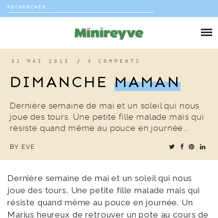
Rechercher :
Skip
to
DIY
content
VIE DE FAMILLE
31 MAI 2015
/
4 COMMENTS
DIMANCHE
MAMAN
DÉCO
Dernière semaine de mai et un soleil qui nous
VOYAGE
joue des tours. Une petite fille malade mais qui
résiste quand même au pouce en journée….
COUP DE COEUR
BY
EVE
EDITORIAL
Dernière semaine de mai et un soleil qui nous
joue des tours. Une petite fille malade mais qui
résiste quand même au pouce en journée. Un
Marius heureux de retrouver un pote au cours de