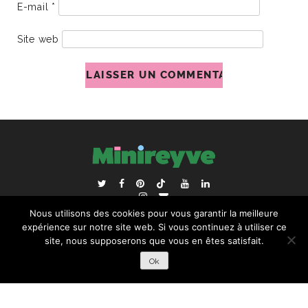
E-mail
*
Site web
ACCUEIL
BLOGROLL
Nous utilisons des cookies pour vous garantir la meilleure
RECHERCHER :
expérience sur notre site web. Si vous continuez à utiliser ce
site, nous supposerons que vous en êtes satisfait.
Ok
COPYRIGHT © 2026 | ALL RIGHTS RESERVED |
DESIGNÉ