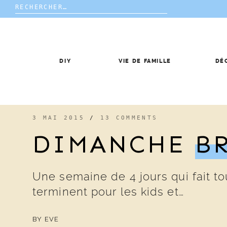
Rechercher :
Skip
to
content
DIY
VIE DE FAMILLE
DÉ
3 MAI 2015
/
13 COMMENTS
DIMANCHE
B
Une semaine de 4 jours qui fait to
terminent pour les kids et…
BY
EVE