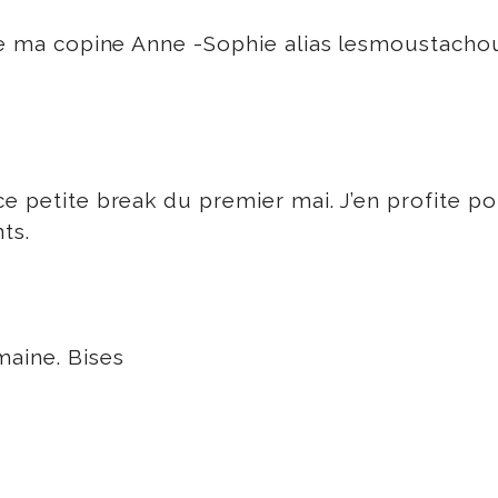
 ma copine Anne -Sophie alias lesmoustachoux
ce petite break du premier mai. J’en profite p
ts.
maine. Bises