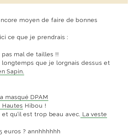
a encore moyen de faire de bonnes
ici ce que je prendrais :
pas mal de tailles !!
it longtemps que je lorgnais dessus et
en Sapin.
ma masqué DPAM
 Hautes
Hibou !
 et qu’il est trop beau avec.
La veste
15 euros ? annhhhhhh