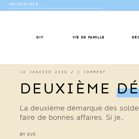
Rechercher :
Skip
to
content
DIY
VIE DE FAMILLE
DÉ
14 JANVIER 2016
/
1 COMMENT
DEUXIÈME
D
La deuxième démarque des soldes c
faire de bonnes affaires. Si je…
BY
EVE