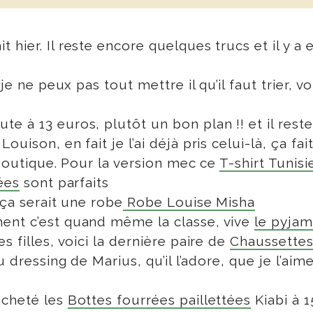
 hier. Il reste encore quelques trucs et il y 
je ne peux pas tout mettre il qu’il faut trier, vo
e à 13 euros, plutôt un bon plan !! et il reste 
ison, en fait je l’ai déjà pris celui-là, ça fa
 boutique. Pour la version mec ce
T-shirt Tunisi
ées
sont parfaits
 ça serait une robe
Robe Louise Misha
ent c’est quand même la classe, vive
le pyja
 filles, voici la dernière paire de
Chaussettes
 dressing de Marius, qu’il l’adore, que je l’aime
acheté les
Bottes fourrées paillettées
Kiabi à 