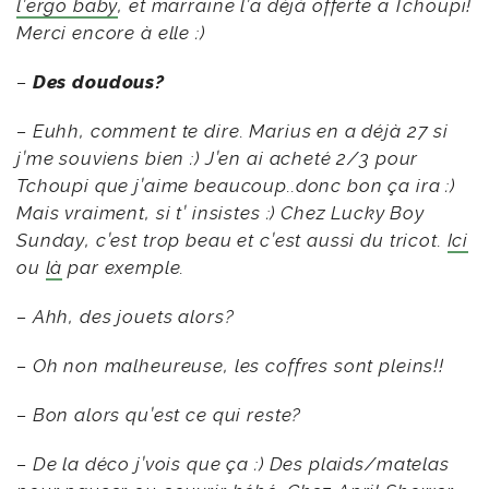
l’ergo baby
, et marraine l’a déjà offerte a Tchoupi!
Merci encore à elle :)
–
Des doudous?
– Euhh, comment te dire. Marius en a déjà 27 si
j’me souviens bien :) J’en ai acheté 2/3 pour
Tchoupi que j’aime beaucoup..donc bon ça ira :)
Mais vraiment, si t’ insistes :) Chez Lucky Boy
Sunday, c’est trop beau et c’est aussi du tricot.
Ici
ou
là
par exemple.
– Ahh, des jouets alors?
– Oh non malheureuse, les coffres sont pleins!!
– Bon alors qu’est ce qui reste?
– De la déco j’vois que ça :)
Des plaids/matelas