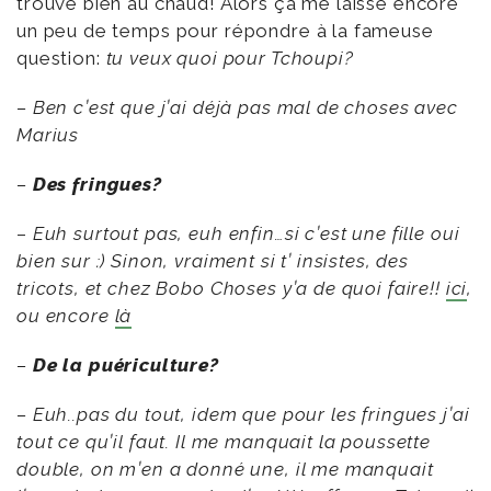
trouve bien au chaud! Alors ça me laisse encore
un peu de temps pour répondre à la fameuse
question:
tu veux quoi pour Tchoupi?
– Ben c’est que j’ai déjà pas mal de choses avec
Marius
–
Des fringues?
–
Euh surtout pas, euh enfin…si c’est une fille oui
bien sur :) Sinon, vraiment si t’ insistes, des
tricots, et chez Bobo Choses y’a de quoi faire!!
ici
,
ou encore
là
–
De la puériculture?
– Euh..pas du tout, idem que pour les fringues j’ai
tout ce qu’il faut. Il me manquait la poussette
double, on m’en a donné une, il me manquait