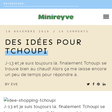
Rechercher :
Skip
to
DIY
content
VIE DE FAMILLE
18 NOVEMBRE 2010
/
14 COMMENTS
DES IDÉES POUR
DÉCO
TCHOUPI
VOYAGE
J-13 et je suis toujours là, finalement Tchoupi se
trouve bien au chaud! Alors ça me laisse encore
COUP DE COEUR
un peu de temps pour répondre à…
BY
EVE
EDITORIAL
J-13 et je suis toujours là, finalement Tchoupi se