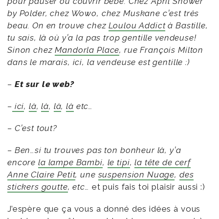
pour pauser ou couvrir bébé. Chez April Shower
by Polder, chez Wowo, chez Muskane c’est très
beau. On en trouve chez
Loulou Addict
à Bastille,
tu sais, là où y’a la pas trop gentille vendeuse!
Sinon chez
Mandorla Place
, rue François Milton
dans le marais, ici, la vendeuse est gentille :)
–
Et sur le web?
–
ici
,
là
,
là
,
là
,
là
etc…
– C’est tout?
– Ben…si tu trouves pas ton bonheur là, y’a
encore
la lampe Bambi
,
le tipi
,
la tête de cerf
Anne Claire Petit
, une
suspension Nuage
,
des
stickers goutte
, etc…
et puis fais toi plaisir aussi :)
J’espère que ça vous a donné des idées à vous