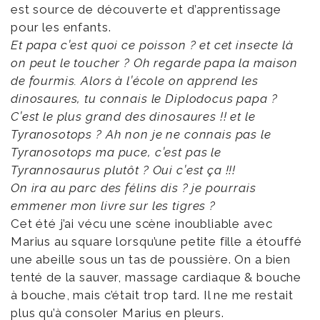
est source de découverte et d’apprentissage
pour les enfants.
Et papa c’est quoi ce poisson ? et cet insecte là
on peut le toucher ? Oh regarde papa la maison
de fourmis. Alors à l’école on apprend les
dinosaures, tu connais le Diplodocus papa ?
C’est le plus grand des dinosaures !! et le
Tyranosotops ? Ah non je ne connais pas le
Tyranosotops ma puce, c’est pas le
Tyrannosaurus plutôt ? Oui c’est ça !!!
On ira au parc des félins dis ? je pourrais
emmener mon livre sur les tigres ?
Cet été j’ai vécu une scène inoubliable avec
Marius au square lorsqu’une petite fille a étouffé
une abeille sous un tas de poussière. On a bien
tenté de la sauver, massage cardiaque & bouche
à bouche, mais c’était trop tard. Il ne me restait
plus qu’à consoler Marius en pleurs.