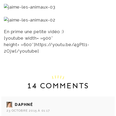
En prime une petite vidéo :)
[youtube width= »900″
height= »600″]https://youtu.be/4gPtl1-
2Ojw[/youtube]
14 COMMENTS
DAPHNÉ
23 OCTOBRE 2015 À 01:17