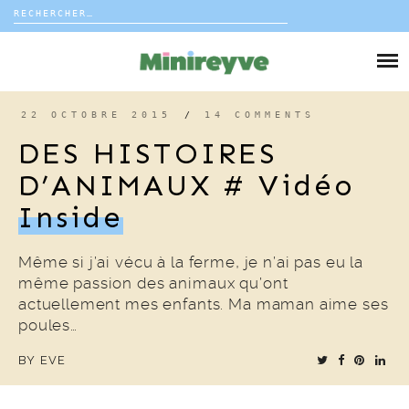
Rechercher :
Skip
to
DIY
content
VIE DE FAMILLE
22 OCTOBRE 2015
/
14 COMMENTS
DES HISTOIRES
DÉCO
D’ANIMAUX # Vidéo
Inside
VOYAGE
COUP DE COEUR
Même si j’ai vécu à la ferme, je n’ai pas eu la
même passion des animaux qu’ont
actuellement mes enfants. Ma maman aime ses
EDITORIAL
poules…
BY
EVE