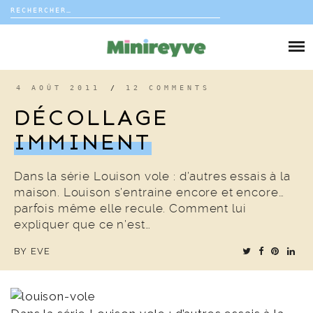
Rechercher :
Skip
to
DIY
content
VIE DE FAMILLE
4 AOÛT 2011
/
12 COMMENTS
DÉCOLLAGE
DÉCO
IMMINENT
VOYAGE
Dans la série Louison vole : d’autres essais à la
maison. Louison s’entraine encore et encore…
COUP DE COEUR
parfois même elle recule. Comment lui
expliquer que ce n’est…
EDITORIAL
BY
EVE