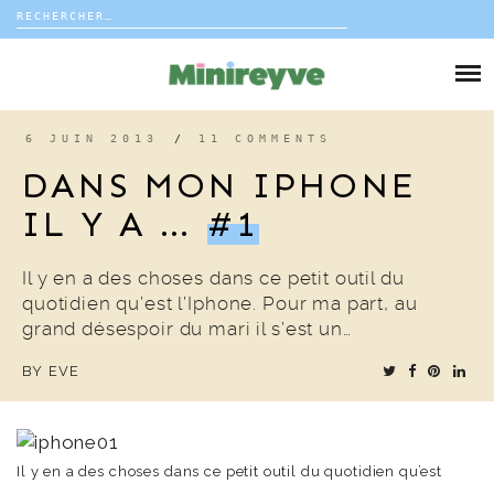
Rechercher :
Skip
to
DIY
content
VIE DE FAMILLE
6 JUIN 2013
/
11 COMMENTS
DANS MON IPHONE
DÉCO
IL Y A …
#1
VOYAGE
Il y en a des choses dans ce petit outil du
quotidien qu’est l’Iphone. Pour ma part, au
COUP DE COEUR
grand désespoir du mari il s’est un…
BY
EVE
EDITORIAL
Il y en a des choses dans ce petit outil du quotidien qu’est