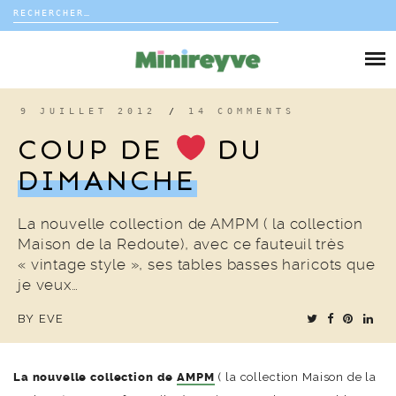
Rechercher :
Skip
to
DIY
content
VIE DE FAMILLE
9 JUILLET 2012
/
14 COMMENTS
COUP DE
DU
DÉCO
DIMANCHE
VOYAGE
La nouvelle collection de AMPM ( la collection
Maison de la Redoute), avec ce fauteuil très
COUP DE COEUR
« vintage style », ses tables basses haricots que
je veux…
EDITORIAL
BY
EVE
La nouvelle collection de
AMPM
( la collection Maison de la