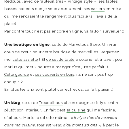
Redoute), avec ce fauteuil très « vintage style », ses tables
basses haricots que je veux absolument, ses
casiers
en métal
qui me rendraient le rangement plus facile (si j’avais de la
place)…
Par contre tout n’est pas encore en ligne, va falloir surveiller :)
Une boutique en ligne
, celle de
Marvelous Store
. Un vrai
coup de cœur pour cette boutique de merveilles. Regardez
moi
cette assiette
! Et
ce set de table
a colorier et à laver, pour
Marius qui met 2 heures à manger c’est juste parfait :)
Cette gourde
et
ces couverts en bois
, ils ne sont pas trop
choupis ?
En plus les prix sont plutôt correct, et ça, ça fait plaisir :)
Un blog
, celui de
Troedelhaus
et son design so fifty’s..enfin
plutôt son intérieur. En fait c’est
sa cuisine
qui me fascine,
d’ailleurs Merle le dit elle même :
« il n’y a rien de nouveau
dans ma cuisine, tout est vieux d’au moins 50 ans »,
à part le