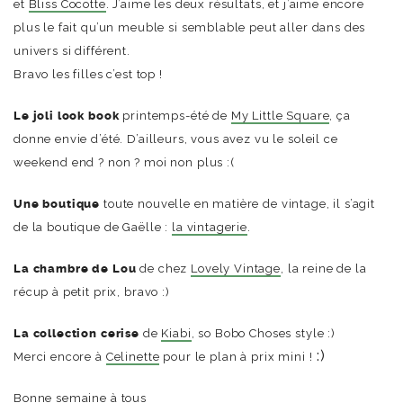
et
Bliss Cocotte
. J’aime les deux résultats, et j’aime encore
plus le fait qu’un meuble si semblable peut aller dans des
univers si différent.
Bravo les filles c’est top !
Le joli look book
printemps-été de
My Little Square
, ça
donne envie d’été. D’ailleurs, vous avez vu le soleil ce
weekend end ? non ? moi non plus :(
Une boutique
toute nouvelle en matière de vintage, il s’agit
de la boutique de Gaëlle :
la vintagerie
.
La chambre de Lou
de chez
Lovely Vintage
, la reine de la
récup à petit prix, bravo :)
La collection cerise
de
Kiabi
, so Bobo Choses style :)
:)
Merci encore à
Celinette
pour le plan à prix mini !
Bonne semaine à tous