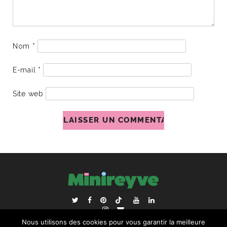
Nom
*
E-mail
*
Site web
ACCUEIL
BLOGROLL
Nous utilisons des cookies pour vous garantir la meilleure