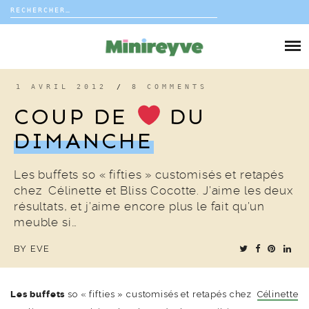
Rechercher :
Skip
to
DIY
content
VIE DE FAMILLE
1 AVRIL 2012
/
8 COMMENTS
COUP DE
DU
DÉCO
DIMANCHE
VOYAGE
Les buffets so « fifties » customisés et retapés
chez Célinette et Bliss Cocotte. J’aime les deux
COUP DE COEUR
résultats, et j’aime encore plus le fait qu’un
meuble si…
EDITORIAL
BY
EVE
Les buffets
so « fifties » customisés et retapés chez
Célinette