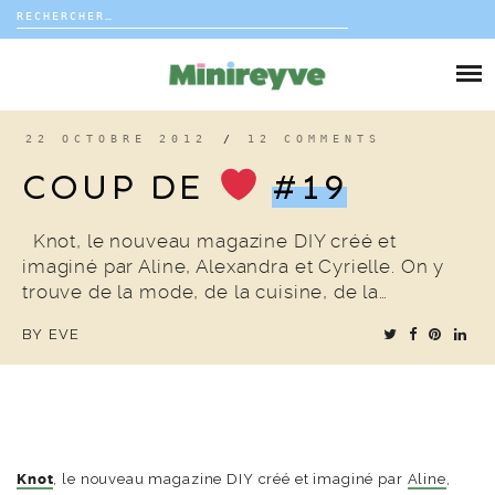
Rechercher :
Skip
to
DIY
content
VIE DE FAMILLE
22 OCTOBRE 2012
/
12 COMMENTS
COUP DE
#19
DÉCO
Knot, le nouveau magazine DIY créé et
VOYAGE
imaginé par Aline, Alexandra et Cyrielle. On y
trouve de la mode, de la cuisine, de la…
COUP DE COEUR
BY
EVE
EDITORIAL
Knot
, le nouveau magazine DIY créé et imaginé par
Aline
,