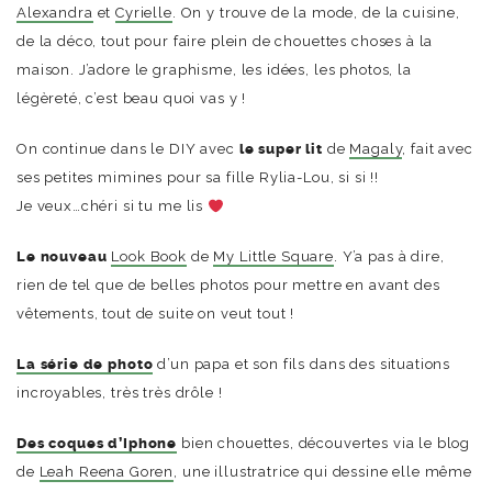
Alexandra
et
Cyrielle
. On y trouve de la mode, de la cuisine,
de la déco, tout pour faire plein de chouettes choses à la
maison. J’adore le graphisme, les idées, les photos, la
légèreté, c’est beau quoi vas y !
On continue dans le DIY avec
le super lit
de
Magaly
, fait avec
ses petites mimines pour sa fille Rylia-Lou, si si !!
Je veux…chéri si tu me lis
Le nouveau
Look Book
de
My Little Square
. Y’a pas à dire,
rien de tel que de belles photos pour mettre en avant des
vêtements, tout de suite on veut tout !
La série de photo
d’un papa et son fils dans des situations
incroyables, très très drôle !
Des coques d’Iphone
bien chouettes, découvertes via le blog
de
Leah Reena Goren
, une illustratrice qui dessine elle même