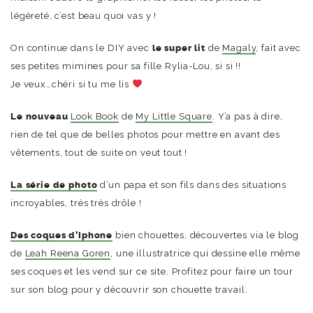
légèreté, c’est beau quoi vas y !
On continue dans le DIY avec
le super lit
de
Magaly
, fait avec
ses petites mimines pour sa fille Rylia-Lou, si si !!
Je veux…chéri si tu me lis
Le nouveau
Look Book
de
My Little Square
. Y’a pas à dire,
rien de tel que de belles photos pour mettre en avant des
vêtements, tout de suite on veut tout !
La série de photo
d’un papa et son fils dans des situations
incroyables, très très drôle !
Des coques d’Iphone
bien chouettes, découvertes via le blog
de
Leah Reena Goren
, une illustratrice qui dessine elle même
ses coques et les vend sur ce site. Profitez pour faire un tour
sur son blog pour y découvrir son chouette travail.