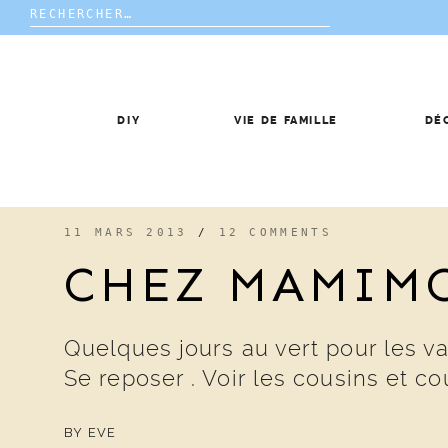
Rechercher :
Skip
to
content
DIY
VIE DE FAMILLE
DÉ
11 MARS 2013
/
12 COMMENTS
CHEZ MAMIM
Quelques jours au vert pour les v
Se reposer . Voir les cousins et co
BY
EVE