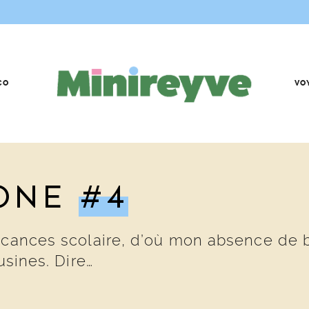
CO
VO
ONE
#4
acances scolaire, d’où mon absence de b
usines. Dire…