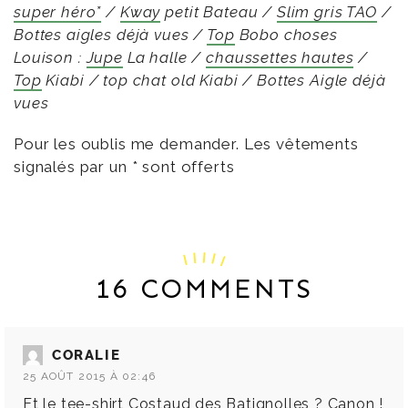
super héro*
/
Kway
petit Bateau /
Slim gris TAO
/
Bottes aigles déjà vues /
Top
Bobo choses
Louison :
Jupe
La halle /
chaussettes hautes
/
Top
Kiabi / top chat old Kiabi / Bottes Aigle déjà
vues
Pour les oublis me demander. Les vêtements
signalés par un * sont offerts
16 COMMENTS
CORALIE
25 AOÛT 2015 À 02:46
Et le tee-shirt Costaud des Batignolles ? Canon !