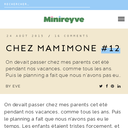
Rechercher :
Skip
to
DIY
content
VIE DE FAMILLE
24 AOÛT 2015
/
16 COMMENTS
CHEZ MAMIMONE
#12
DÉCO
On devait passer chez mes parents cet été
VOYAGE
pendant nos vacances, comme tous les ans.
Puis le planning a fait que nous n’avons pas eu…
COUP DE COEUR
BY
EVE
EDITORIAL
On devait passer chez mes parents cet été
pendant nos vacances, comme tous les ans. Puis
le planning a fait que nous n’avons pas eu le
temps. Les enfants étaient tristes forcement, et