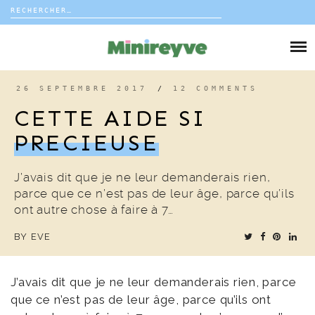
Rechercher :
Skip
to
DIY
content
VIE DE FAMILLE
26 SEPTEMBRE 2017
/
12 COMMENTS
CETTE AIDE SI
DÉCO
PRECIEUSE
VOYAGE
J’avais dit que je ne leur demanderais rien,
parce que ce n’est pas de leur âge, parce qu’ils
COUP DE COEUR
ont autre chose à faire à 7…
BY
EVE
EDITORIAL
J’avais dit que je ne leur demanderais rien, parce
que ce n’est pas de leur âge, parce qu’ils ont