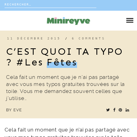
Rechercher :
Skip
to
DIY
content
VIE DE FAMILLE
11 DÉCEMBRE 2015
/
6 COMMENTS
C’EST QUOI TA TYPO
DÉCO
? #les
Fêtes
VOYAGE
Cela fait un moment que je n’ai pas partagé
avec vous mes typos gratuites trouvées sur la
COUP DE COEUR
toile. Vous me demandez souvent celles que
j’utilise…
EDITORIAL
BY
EVE
Cela fait un moment que je n’ai pas partagé avec