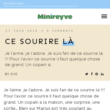
Rechercher :
Skip
to
DIY
content
VIE DE FAMILLE
27 JUIN 2016
/
9 COMMENTS
CE SOURIRE
LÀ
DÉCO
Je l’aime, je l’adore. Je suis fan de ce sourire là
VOYAGE
!!! Pour l’avoir ce sourire il faut quelque chose
de grand. Un copain à…
COUP DE COEUR
BY
EVE
EDITORIAL
Je l’aime, je l’adore. Je suis fan de ce sourire là !!!
Pour l’avoir ce sourire il faut quelque chose de
grand. Un copain à la maison, une surprise, une
sortie… Bien sur Marius est très souriant au