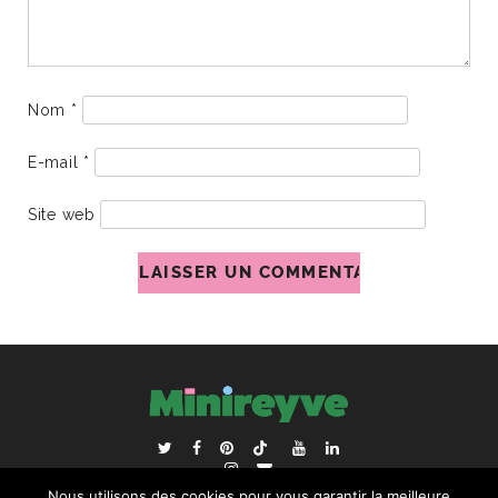
Nom
*
E-mail
*
Site web
ACCUEIL
BLOGROLL
Nous utilisons des cookies pour vous garantir la meilleure