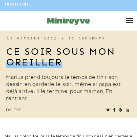
Rechercher :
Skip
to
DIY
content
VIE DE FAMILLE
15 OCTOBRE 2012
/
22 COMMENTS
CE SOIR SOUS MON
DÉCO
OREILLER
VOYAGE
Marius prend toujours le temps de finir son
dessin en garderie le soir, même si papa est
COUP DE COEUR
déjà arrivé, il le termine…pour maman. En
rentrant…
EDITORIAL
BY
EVE
Marius prend toujours le temps de finir son dessin en garderie