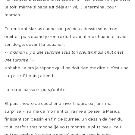
le soir, même si papa est déjà arrivé, il le termine…pour
maman.
En rentrant Marius cache son précieux dessin sous mon
oreiller, puis quand je rentre du travail il me chuchote (avec
son doigts devant la bouche) :
-«
maman il y a une surprise sous ton oreiller..mais chut c’est
une surprise !
»
Ahhahh… alors je répond qu’il ne doit rien me dire si c’est une
surprise. Et puis j’attends…
La soirée passe et puis j’oublie.
Et puis l’heure du coucher arrive, l’heure où j’ai « ma
surprise », j’aime ce moment là, j’aime à penser à Marius
finissant son dessin en fin de journée, un dessin de rien du
tout, parfois très moche (je vous montre le plus beau, celui
qui ressemble à quelque chose) mais qui me touche