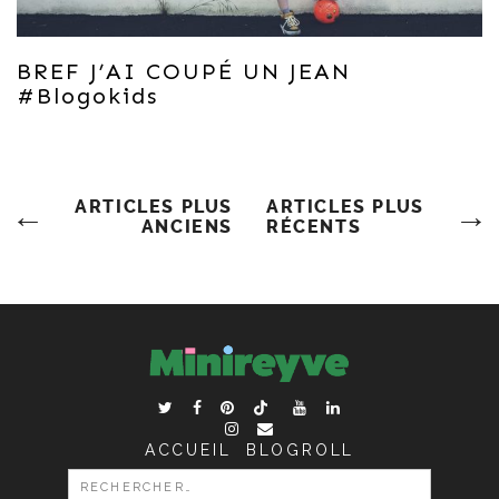
BREF J’AI COUPÉ UN JEAN
#blogokids
Navigation
ARTICLES PLUS
ARTICLES PLUS
ANCIENS
RÉCENTS
Des
Articles
ACCUEIL
BLOGROLL
RECHERCHER :