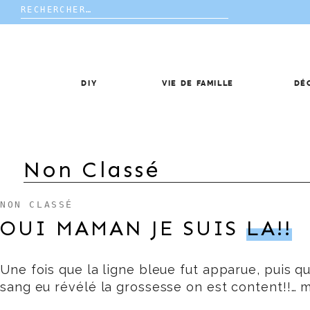
Rechercher :
Skip
to
content
DIY
VIE DE FAMILLE
DÉ
Non Classé
NON CLASSÉ
OUI MAMAN JE SUIS
LA!!
Une fois que la ligne bleue fut apparue, puis qu
sang eu révélé la grossesse on est content!!… m