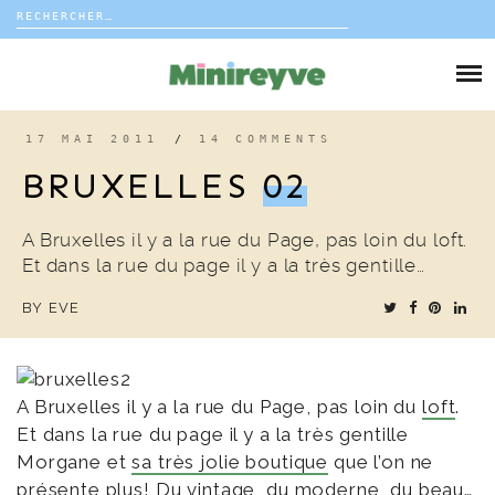
Rechercher :
Skip
to
DIY
content
VIE DE FAMILLE
17 MAI 2011
/
14 COMMENTS
BRUXELLES
02
DÉCO
A Bruxelles il y a la rue du Page, pas loin du loft.
VOYAGE
Et dans la rue du page il y a la très gentille…
BY
EVE
COUP DE COEUR
EDITORIAL
A Bruxelles il y a la rue du Page, pas loin du
loft
.
Et dans la rue du page il y a la très gentille
Morgane et
sa très jolie boutique
que l’on ne
présente plus! Du vintage, du moderne, du beau…