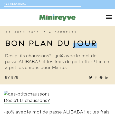
Rechercher :
Skip
to
DIY
content
VIE DE FAMILLE
21 JUIN 2011
/
4 COMMENTS
BON PLAN DU
JOUR
DÉCO
Des p’tits chaussons? -30% avec le mot de
VOYAGE
passe ALIBABA ! et les frais de port offert! Ici, on
a prit les chiens pour Marius…
COUP DE COEUR
BY
EVE
EDITORIAL
Des p’tits chaussons?
-30% avec le mo
t de passe ALIBABA ! et les frais