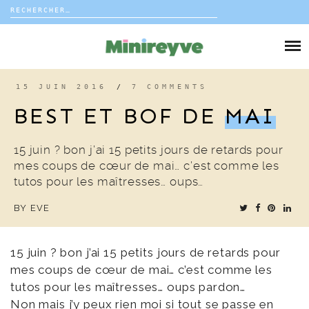
Rechercher :
Skip
to
DIY
content
VIE DE FAMILLE
15 JUIN 2016
/
7 COMMENTS
BEST ET BOF DE
MAI
DÉCO
15 juin ? bon j’ai 15 petits jours de retards pour
VOYAGE
mes coups de cœur de mai… c’est comme les
tutos pour les maîtresses… oups…
COUP DE COEUR
BY
EVE
EDITORIAL
15 juin ? bon j’ai 15 petits jours de retards pour
mes coups de cœur de mai… c’est comme les
tutos pour les maîtresses… oups pardon…
Non mais j’y peux rien moi si tout se passe en