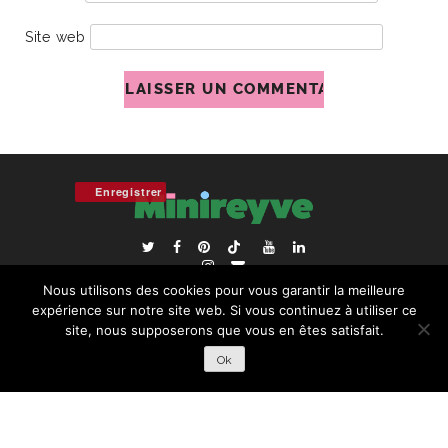
Site web
Enregistrer
ACCUEIL
BLOGROLL
Nous utilisons des cookies pour vous garantir la meilleure
RECHERCHER :
expérience sur notre site web. Si vous continuez à utiliser ce
site, nous supposerons que vous en êtes satisfait.
Ok
COPYRIGHT © 2026 | ALL RIGHTS RESERVED |
DESIGNÉ
PAR STUDIO PIXEL MAGIQUE