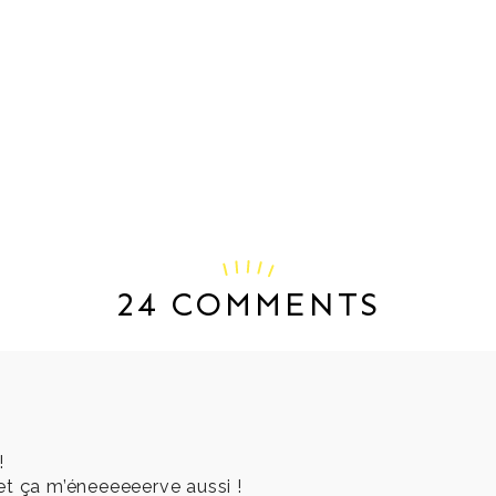
24 COMMENTS
!
e et ça m’éneeeeeerve aussi !