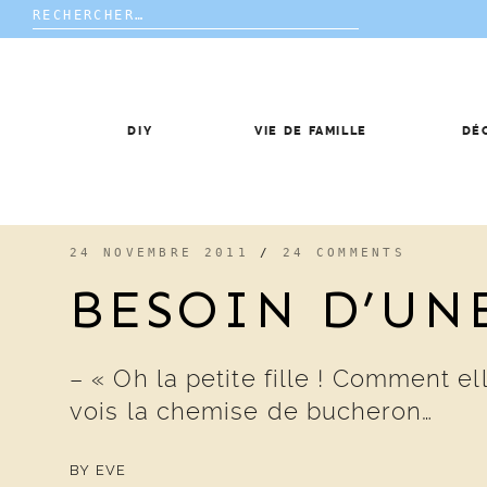
Rechercher :
Skip
to
content
DIY
VIE DE FAMILLE
DÉ
24 NOVEMBRE 2011
/
24 COMMENTS
BESOIN D’UN
– « Oh la petite fille ! Comment e
vois la chemise de bucheron…
BY
EVE