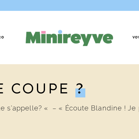
CO
VO
E COUPE
?
lle s’appelle? « – « Écoute Blandine ! Je