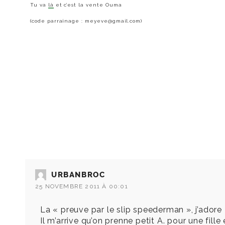
Tu va
là
et c’est la vente Ouma
(code parrainage : meyeve@gmail.com)
URBANBROC
25 NOVEMBRE 2011 À 00:01
La « preuve par le slip speederman », j’adore 
Il m’arrive qu’on prenne petit A. pour une fill