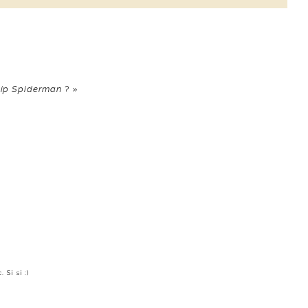
slip Spiderman
? »
Si si :)