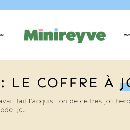
CO
VO
: LE COFFRE À
J
it fait l’acquisition de ce très joli be
ode, je…