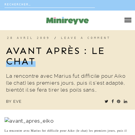
Rechercher :
Skip
to
DIY
content
VIE DE FAMILLE
28 AVRIL 2009
/
LEAVE A COMMENT
AVANT APRÈS : LE
DÉCO
CHAT
VOYAGE
La rencontre avec Marius fut difficile pour Aiko
(le chat) les premiers jours, puis il s’est adapté,
COUP DE COEUR
bientôt il se fera tirer les poils sans…
BY
EVE
EDITORIAL
La rencontre avec Marius fut difficile pour Aiko (le chat) les premiers jours, puis il