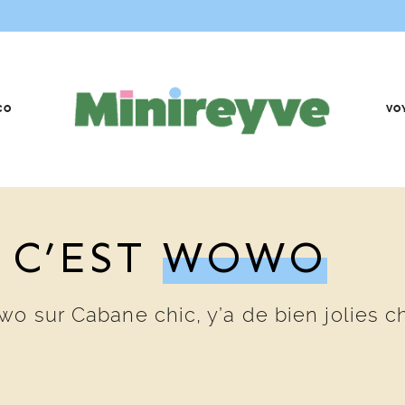
CO
VO
 C’EST
WOWO
o sur Cabane chic, y’a de bien jolies ch