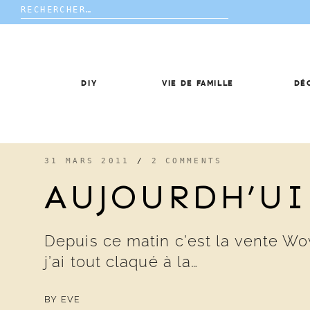
Rechercher :
Skip
to
content
DIY
VIE DE FAMILLE
DÉ
31 MARS 2011
/
2 COMMENTS
AUJOURDH’UI
Depuis ce matin c’est la vente Wow
j’ai tout claqué à la…
BY
EVE