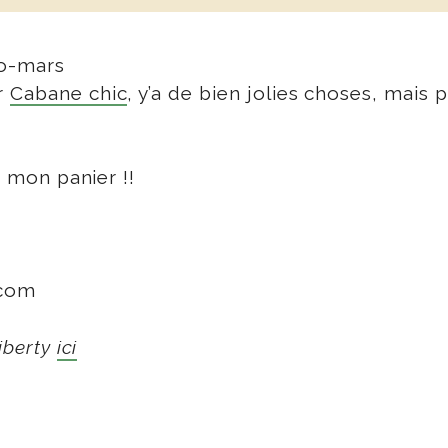
r
Cabane chic
, y’a de bien jolies choses, mais po
s mon panier !!
.com
Liberty
ici