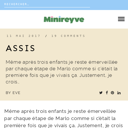
Rechercher :
Skip
to
DIY
content
VIE DE FAMILLE
11 MAI 2017
/
19 COMMENTS
ASSIS
DÉCO
Même après trois enfants je reste émerveillée
VOYAGE
par chaque étape de Marlo comme si c’était la
première fois que je vivais ça. Justement, je
COUP DE COEUR
crois…
BY
EVE
EDITORIAL
Même après trois enfants je reste émerveillée
par chaque étape de Marlo comme si c’était la
première fois que je vivais ça. Justement, je crois