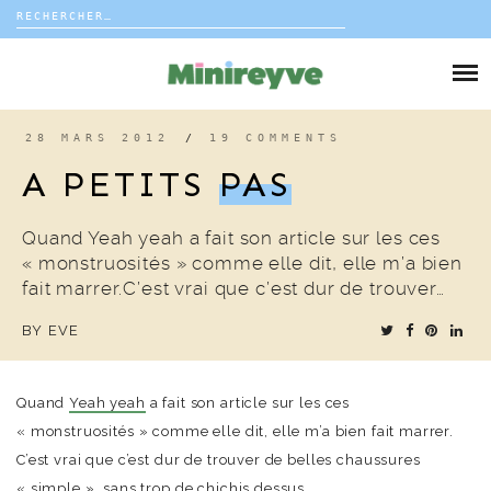
Rechercher :
Skip
to
DIY
content
VIE DE FAMILLE
28 MARS 2012
/
19 COMMENTS
A PETITS
PAS
DÉCO
Quand Yeah yeah a fait son article sur les ces
VOYAGE
« monstruosités » comme elle dit, elle m’a bien
fait marrer.C’est vrai que c’est dur de trouver…
COUP DE COEUR
BY
EVE
EDITORIAL
Quand
Yeah yeah
a fait son article sur les ces
« monstruosités » comme elle dit, elle m’a bien fait marrer.
C’est vrai que c’est dur de trouver de belles chaussures
« simple », sans trop de chichis dessus.