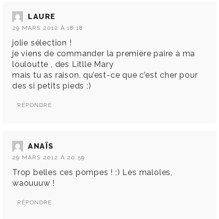
LAURE
29 MARS 2012 À 18:18
jolie sélection !
je viens de commander la première paire à ma
louloutte , des Litlle Mary
mais tu as raison, qu’est-ce que c’est cher pour
des si petits pieds ;)
RÉPONDRE
ANAÏS
29 MARS 2012 À 20:59
Trop belles ces pompes ! ;) Les maloles,
waouuuw !
RÉPONDRE