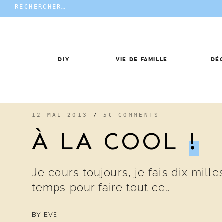
Rechercher :
Skip
to
content
DIY
VIE DE FAMILLE
DÉ
12 MAI 2013
/
50 COMMENTS
À LA COOL
!
Je cours toujours, je fais dix mille
temps pour faire tout ce…
BY
EVE