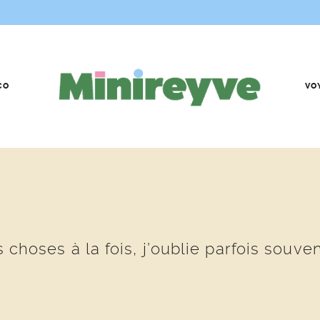
CO
VO
s choses à la fois, j’oublie parfois souve