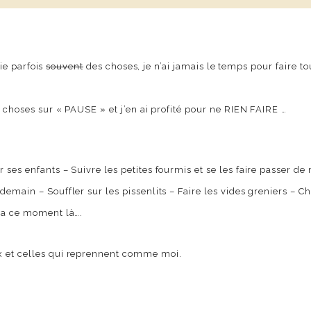
lie parfois
souvent
des choses, je n’ai jamais le temps pour faire
s choses sur « PAUSE » et j’en ai profité pour ne RIEN FAIRE …
 ses enfants – Suivre les petites fourmis et se les faire passer d
emain – Souffler sur les pissenlits – Faire les vides greniers – C
u’a ce moment là….
x et celles qui reprennent comme moi.