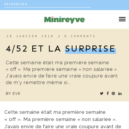
Rechercher :
Skip
to
DIY
content
VIE DE FAMILLE
28 JANVIER 2018
/
8 COMMENTS
4/52 ET LA
SURPRISE
DÉCO
Cette semaine était ma première semaine
VOYAGE
« off ». Ma première semaine « non salariée ».
J’avais envie de faire une vraie coupure avant
COUP DE COEUR
de m’y remettre même si…
BY
EVE
EDITORIAL
Cette semaine était ma première semaine
« off ». Ma première semaine « non salariée ».
J’avais envie de faire une vraie coupure avant de