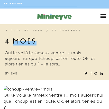
Rechercher :
Skip
to
DIY
content
VIE DE FAMILLE
1 JUILLET 2010
/
17 COMMENTS
4
MOIS
DÉCO
Oui le voilà le fameux ventre ! 4 mois
VOYAGE
aujourd’hui que Tchoupi est en route. Ok, et
alors t’en es ou ? – je sors…
COUP DE COEUR
BY
EVE
EDITORIAL
Oui le voilà le fameux ventre ! 4 mois aujourd’hui
que Tchoupi est en route. Ok, et alors t’en es ou
?