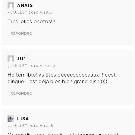
ANAÏS
5 JUILLET 2010 À 18:13
Très jolies photos!!!
RÉPONDRE
JU*
5 JUILLET 2010 À 20:23
Ho terriiible! vs êtes beeeeeeeeeeaux!!! c’est
dingue il est déjà bien bien grand dis : ))))
RÉPONDRE
LISA
7 JUILLET 2010 À 17:18
Oh oui dis donc 4 mois, tu fabriques un géant !