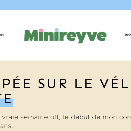
CO
VO
UPÉE SUR LE VÉL
TE
 vraie semaine off, le début de mon cong
dans…