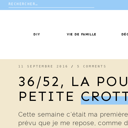
Rechercher :
Skip
to
content
DIY
VIE DE FAMILLE
DÉ
11 SEPTEMBRE 2016
/
5 COMMENTS
36/52, LA PO
PETITE
CROT
Cette semaine c’était ma première
prévu que je me repose, comme 