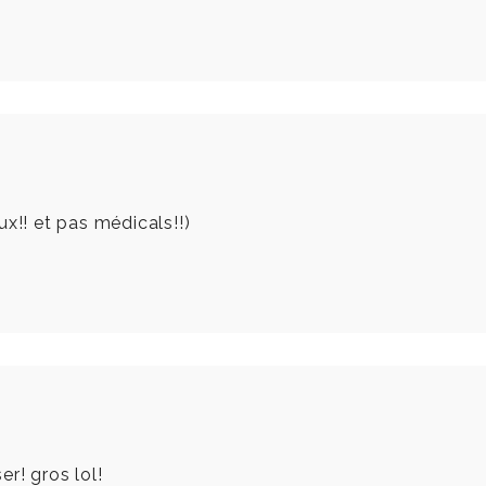
x!! et pas médicals!!)
r! gros lol!