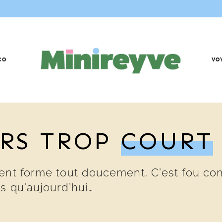
CO
VO
URS TROP
COURT
ent forme tout doucement. C’est fou com
s qu’aujourd’hui…