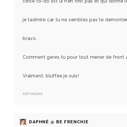
cette to-do list ui n’en finit pas et qui donne l
je tadmire car tu ne sembles pas te demonter
bravo.
Comment geres tu pour tout mener de front au
Vraiment, bluffée je suis!
RÉPONDRE
DAPHNÉ @ BE FRENCHIE