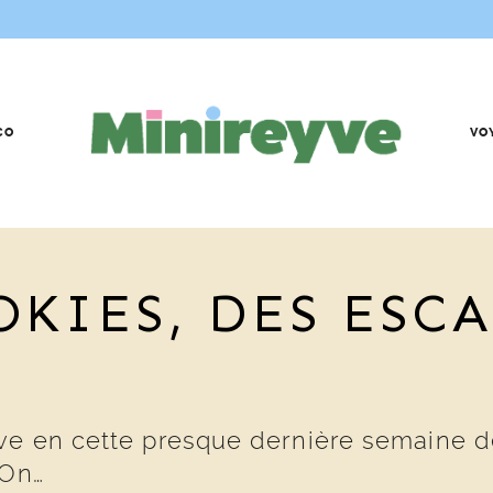
CO
VO
OKIES, DES ESC
ve en cette presque dernière semaine de
 On…