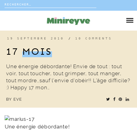
Rechercher :
Skip
to
DIY
content
VIE DE FAMILLE
19 SEPTEMBRE 2010
/
10 COMMENTS
17
MOIS
DÉCO
Une énergie débordante! Envie de tout : tout
VOYAGE
voir, tout toucher, tout grimper, tout manger,
tout mordre…sauf l’envie d’obéir!! L’âge difficile?
COUP DE COEUR
:) Happy 17 mon…
BY
EVE
EDITORIAL
Une énergie débordante!