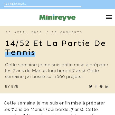
Rechercher :
Skip
to
DIY
content
VIE DE FAMILLE
10 AVRIL 2016
/
10 COMMENTS
14/52 Et La Partie De
DÉCO
Tennis
VOYAGE
Cette semaine je me suis enfin mise à préparer
les 7 ans de Marius (oui bordel 7 ans). Cette
COUP DE COEUR
semaine j’ai bossé sur 1000 projets…
BY
EVE
EDITORIAL
Cette semaine je me suis enfin mise à préparer
les 7 ans de Marius (oui bordel 7 ans). Cette