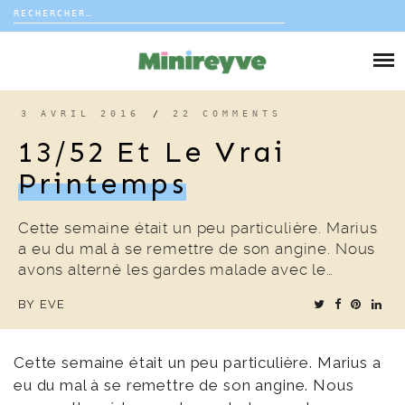
Rechercher :
Skip
to
DIY
content
VIE DE FAMILLE
3 AVRIL 2016
/
22 COMMENTS
13/52 Et Le Vrai
DÉCO
Printemps
VOYAGE
Cette semaine était un peu particulière. Marius
a eu du mal à se remettre de son angine. Nous
COUP DE COEUR
avons alterné les gardes malade avec le…
BY
EVE
EDITORIAL
Cette semaine était un peu particulière. Marius a
eu du mal à se remettre de son angine. Nous