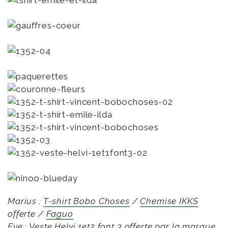
Marius :
T-shirt Bobo Choses
/
Chemise IKKS
offerte /
Faguo
Eve :
Veste Helvi
1et2 font 3 offerte par la marque