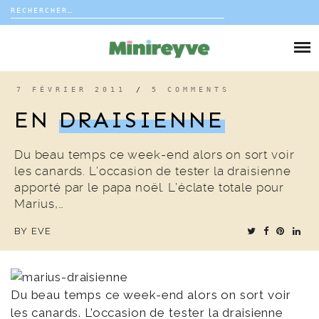
Rechercher :
Skip
to
DIY
content
VIE DE FAMILLE
7 FÉVRIER 2011
/
5 COMMENTS
EN
DRAISIENNE
DÉCO
Du beau temps ce week-end alors on sort voir
VOYAGE
les canards. L’occasion de tester la draisienne
apporté par le papa noël. L’éclate totale pour
COUP DE COEUR
Marius,…
BY
EVE
EDITORIAL
Du beau temps ce week-end alors on sort voir
les canards. L’occasion de tester la draisienne