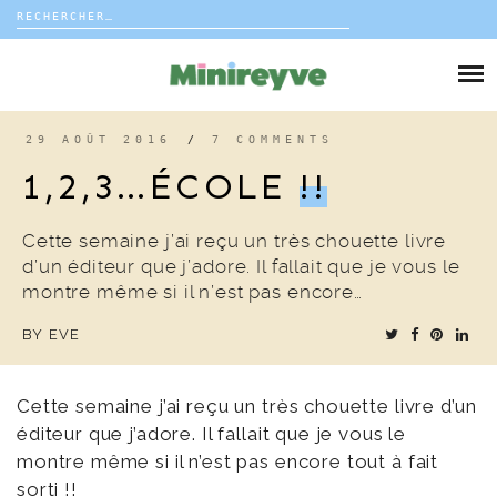
Rechercher :
Skip
to
DIY
content
VIE DE FAMILLE
29 AOÛT 2016
/
7 COMMENTS
1,2,3…ÉCOLE
!!
DÉCO
Cette semaine j’ai reçu un très chouette livre
VOYAGE
d’un éditeur que j’adore. Il fallait que je vous le
montre même si il n’est pas encore…
COUP DE COEUR
BY
EVE
EDITORIAL
Cette semaine j’ai reçu un très chouette livre d’un
éditeur que j’adore. Il fallait que je vous le
montre même si il n’est pas encore tout à fait
sorti !!