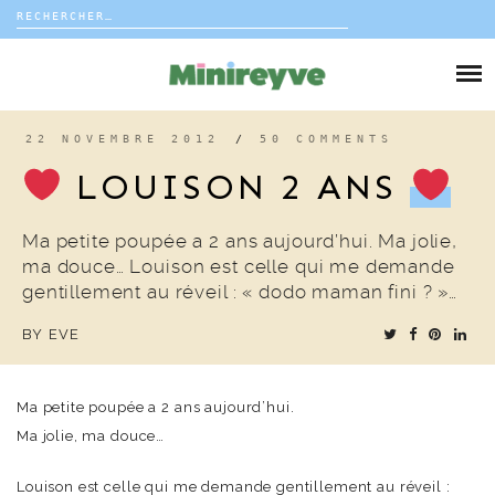
Rechercher :
Skip
to
DIY
content
VIE DE FAMILLE
22 NOVEMBRE 2012
/
50 COMMENTS
LOUISON 2 ANS
DÉCO
Ma petite poupée a 2 ans aujourd’hui. Ma jolie,
VOYAGE
ma douce… Louison est celle qui me demande
gentillement au réveil : « dodo maman fini ? »…
COUP DE COEUR
BY
EVE
EDITORIAL
Ma petite poupée a 2 ans aujourd’hui.
Ma jolie, ma douce…
Louison est celle qui me demande gentillement au réveil :