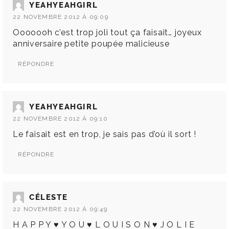
YEAHYEAHGIRL
22 NOVEMBRE 2012 À 09:09
Ooooooh c’est trop joli tout ça faisait… joyeux
anniversaire petite poupée malicieuse
RÉPONDRE
YEAHYEAHGIRL
22 NOVEMBRE 2012 À 09:10
Le faisait est en trop, je sais pas d’où il sort !
RÉPONDRE
CÉLESTE
22 NOVEMBRE 2012 À 09:49
H A P P Y ♥ Y O U ♥ L O U I S O N ♥ J O L I E