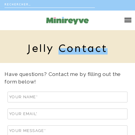
Rechercher :
Skip
to
DIY
content
VIE DE FAMILLE
Jelly
Contact
DÉCO
VOYAGE
Have questions? Contact me by filling out the
form below!
COUP DE COEUR
EDITORIAL